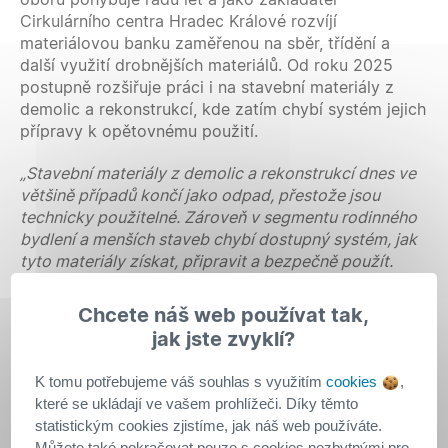
Cirkulárního centra Hradec Králové rozvíjí
materiálovou banku zaměřenou na sběr, třídění a
další využití drobnějších materiálů. Od roku 2025
postupně rozšiřuje práci i na stavební materiály z
demolic a rekonstrukcí, kde zatím chybí systém jejich
přípravy k opětovnému použití.
„Stavební materiály z demolic a rekonstrukcí dnes ve
většině případů končí jako odpad, přestože jsou
technicky použitelné. Zároveň v segmentu rodinného
bydlení a menších staveb chybí dostupný systém, jak
tyto materiály získat, připravit a bezpečně použít.
Reuse ve stavebnictví proto zůstává okrajovou
oblastí, závislou na individuálních projektech. Chybí
Chcete náš web používat tak,
infrastruktura pro třídění a přípravu materiálů a
jak jste zvyklí?
ověřené postupy jejich aplikace v praxi,“
vysvětluje
Tomáš Mrkvica, zástupce spolku FortArt.
K tomu potřebujeme váš souhlas s využitím
cookies
,
které se ukládají ve vašem prohlížeči. Díky těmto
Podpořený projekt reaguje na tuto mezeru pilotním
statistickým cookies zjistíme, jak náš web používáte.
ověřením procesu pro systematické využití reuse
Můžete také pokračovat pouze s cookies nezbytnými pro