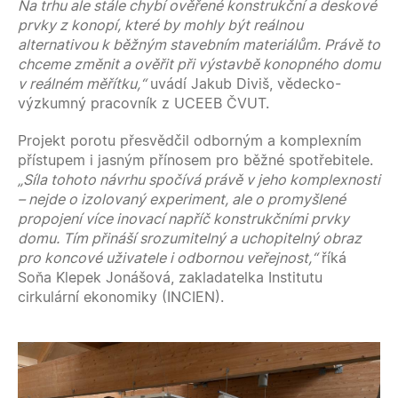
Na trhu ale stále chybí ověřené konstrukční a deskové
prvky z konopí, které by mohly být reálnou
alternativou k běžným stavebním materiálům. Právě to
chceme změnit a ověřit při výstavbě konopného domu
v reálném měřítku,“
uvádí Jakub Diviš, vědecko-
výzkumný pracovník z UCEEB ČVUT.
Projekt porotu přesvědčil odborným a komplexním
přístupem i jasným přínosem pro běžné spotřebitele.
„Síla tohoto návrhu spočívá právě v jeho komplexnosti
– nejde o izolovaný experiment, ale o promyšlené
propojení více inovací napříč konstrukčními prvky
domu. Tím přináší srozumitelný a uchopitelný obraz
pro
koncové uživatele i odbornou veřejnost,“
říká
Soňa Klepek Jonášová, zakladatelka Institutu
cirkulární ekonomiky (INCIEN).