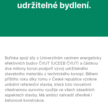
udržitelné bydlení.
Buřinka spojí síly s Univerzitním centrem energeticky
efektivních budov ČVUT (UCEEB ČVUT) a částkou
dva miliony korun podpoří vývoj udržitelného
stavebního materiálu z technického konopí. Během
příštího roku díky tomu v České republice vznikne
unikátní referenční stavba, která tuto inovativní
všestrannou surovinu využije ve všech zásadních
aspektech stavby. Má ambici nahradit dřevěné i
betonové konstrukce.