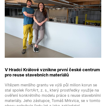
V Hradci Králové vznikne první české centrum
pro reuse stavebních materiálů
Vítězem menšího grantu ve výši půl milion korun se
stal spolek FortArt, z. s., který prostředky využije na
ověření konkrétního modelu práce s reuse stavebními
materiály. Jeho zástupce, Tomáš Mrkvica, se v tomto
oboru pohybuje řadu let a jako zakladatel