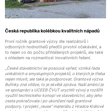
Česká republika kolébkou kvalitních nápadů
První ročník grantové výzvy dle realizátorů i
odborných hodnotitelů předčil prvotní očekávání, a
to nejen co do počtu přihlášených projektů, ale také
s ohledem na rozmanitost inovativních řešení.
„České stavebnictví se posouvá vpřed, vzniká řada
unikátních a smysluplných projektů, o kterých je třeba
nejen mluvit, ale také je podporovat. Grantová výzva
Buřinky zná vítěze, to je skvělá zpráva. Naší ambicí je
ve spolupráci s UCEEB ČVUT urychlit vývoj a rozšířit
využití technického konopí ve stavebnictví, aby jeho
cesta pokračovala i po ukončení naší grantové
podpory. I projekt „reuse“ materiálu z Hradce Králové