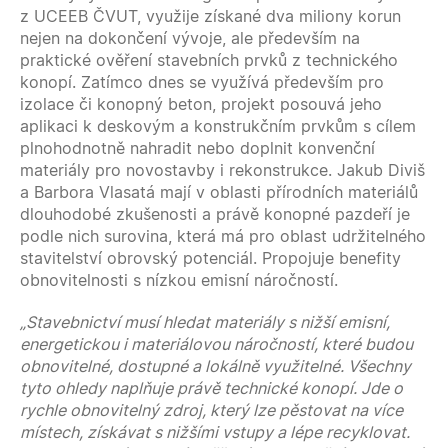
z UCEEB ČVUT, využije získané dva miliony korun
nejen na dokončení vývoje, ale především na
praktické ověření stavebních prvků z technického
konopí. Zatímco dnes se využívá především pro
izolace či konopný beton, projekt posouvá jeho
aplikaci k deskovým a konstrukčním prvkům s cílem
plnohodnotně nahradit nebo doplnit konvenční
materiály pro novostavby i rekonstrukce. Jakub Diviš
a Barbora Vlasatá mají v oblasti přírodních materiálů
dlouhodobé zkušenosti a právě konopné pazdeří je
podle nich surovina, která má pro oblast udržitelného
stavitelství obrovský potenciál. Propojuje benefity
obnovitelnosti s nízkou emisní náročností.
„Stavebnictví musí hledat materiály s nižší emisní,
energetickou i materiálovou náročností, které budou
obnovitelné, dostupné a lokálně využitelné. Všechny
tyto ohledy naplňuje právě technické konopí. Jde o
rychle obnovitelný zdroj, který lze pěstovat na více
místech, získávat s nižšími vstupy a lépe recyklovat.