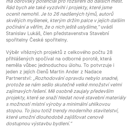
má obrovský potenciál pro rozšíření do dalších měst.
Rád bych ale také vyzdvihl i projekty, které jsme
ocenit nemohli. Je to 26 nadšených týmů, autorů
skvělých myšlenek, kterým držím palce v jejich dalším
počínání a věřím, že o nich ještě uslyšíme,“
uvádí
Stanislav Lukáš, člen představenstva Stavební
spořitelny České spořitelny.
Výběr vítězných projektů z celkového počtu 28
přihlášených spočíval na odborné porotě, která
neměla vůbec jednoduchou úlohu. To potvrzuje i
jeden z jejích členů Martin Ander z Nadace
Partnerství:
„Rozhodování opravdu nebylo snadné,
protože se nám sešlo skutečně velké množství velmi
zajímavých řešení. Mě osobně zaujaly především
projekty, které se snaží hledat nové stavební materiály
s možností
místní výroby a minimální uhlíkovou
stopou. To jsou totiž trendy moderního stavitelství,
které umožní dlouhodobě zajišťovat cenově
dostupnou výstavbu bydlení.“