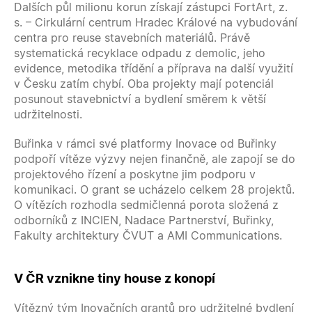
Dalších půl milionu korun získají zástupci FortArt, z.
s. – Cirkulární centrum Hradec Králové na vybudování
centra pro reuse stavebních materiálů. Právě
systematická recyklace odpadu z demolic, jeho
evidence, metodika třídění a příprava na další využití
v Česku zatím chybí. Oba projekty mají potenciál
posunout stavebnictví a bydlení směrem k větší
udržitelnosti.
Buřinka v rámci své platformy Inovace od Buřinky
podpoří vítěze výzvy nejen finančně, ale zapojí se do
projektového řízení a poskytne jim podporu v
komunikaci. O grant se ucházelo celkem 28 projektů.
O vítězích rozhodla sedmičlenná porota složená z
odborníků z INCIEN, Nadace Partnerství, Buřinky,
Fakulty architektury ČVUT a AMI Communications.
V ČR vznikne tiny house z konopí
Vítězný tým Inovačních grantů pro udržitelné bydlení