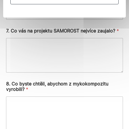
J
i
n
é
7. Co vás na projektu SAMOROST nejvíce zaujalo?
*
8. Co byste chtěli, abychom z mykokompozitu
vyrobili?
*