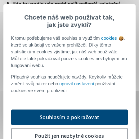
5. Kde by podle vás mohl najít nejlepší uplatnění
domek z mycelia? Pro jaký účel by mohl sloužit?
*
Chcete náš web používat tak,
jak jste zvyklí?
K tomu potřebujeme váš souhlas s využitím
cookies
,
6. Jaká z následujících akcí projektu SAMOROST by
které se ukládají ve vašem prohlížeči. Díky těmto
vás nejvíc lákala?
*
statistickým cookies zjistíme, jak náš web používáte.
Můžete také pokračovat pouze s cookies nezbytnými pro
Výstava nábytku a interiérových doplňků z
fungování webu.
mykokompozitu
Workshop, na kterém byste si mohli vyzkoušet
Případný souhlas neudělujete navždy. Kdykoliv můžete
práci s myceliem a něco si z něj vyrobit
změnit svůj názor nebo
upravit nastavení
používání
cookies ve svém prohlížeči.
Přednáška odborníků s představením výsledků
laboratorního testování, nákresů, projektových
dokumentů apod.
Souhlasím a pokračovat
Návštěva výrobní haly, ve které vzniká dům z
mykokompozitu
Jiné, doplňte
Použít jen nezbytné cookies