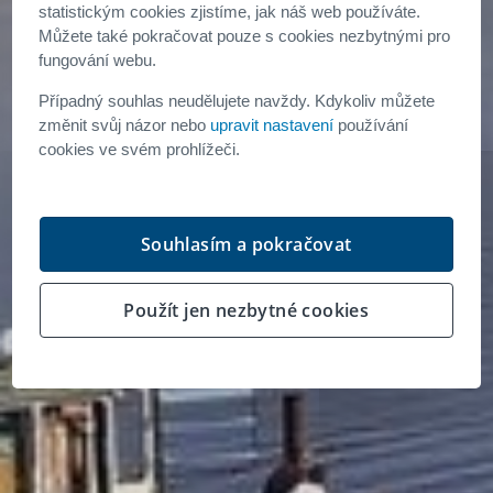
statistickým cookies zjistíme, jak náš web používáte.
Můžete také pokračovat pouze s cookies nezbytnými pro
Přesun Prvoka z
fungování webu.
Případný souhlas neudělujete navždy. Kdykoliv můžete
Českých Budějovic do
změnit svůj názor nebo
upravit nastavení
používání
cookies ve svém prohlížeči.
Prahy
Souhlasím a pokračovat
Použít jen nezbytné cookies