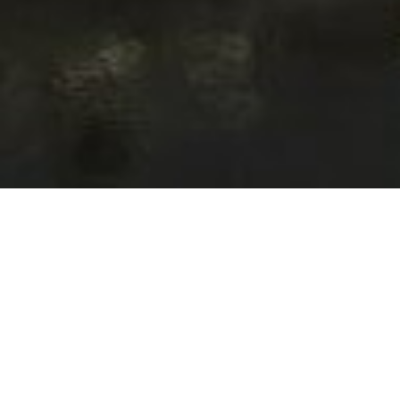
Prvok od Buřinky je na Střeleckém ostrově!
První 3D tištěný dům jsme přemístili do Prahy z
Českých Budějovic, kde jej robot Máša vytiskl a
architekti ze společnosti Scoolpt sestavili.
Nebylo to ale jen tak. Abychom zvládli přes 13 metrů
dlouhý a 30 tun vážící dům přepravit, musel být před