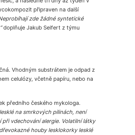
síc, a následně tři dny až týden v
 mycokompozit připraven na další
 Neprobíhají zde žádné syntetické
“
doplňuje
Jakub Seifert z týmu
třičná. Vhodným substrátem je odpad z
ahem celulózy, včetně papíru, nebo na
ek předního českého mykologa.
esklé na smrkových pilinách, není
ři vdechování alergie. Volatilní látky
dřevokazné houby lesklokorky lesklé