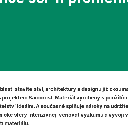
blasti stavitelství, architektury a designu již zkou
 projektem Samorost. Materiál vyrobený s použitím 
itelství ideální. A současně splňuje nároky na udržit
ické sféry intenzivněji věnovat výzkumu a vývoji v
í materiálu.