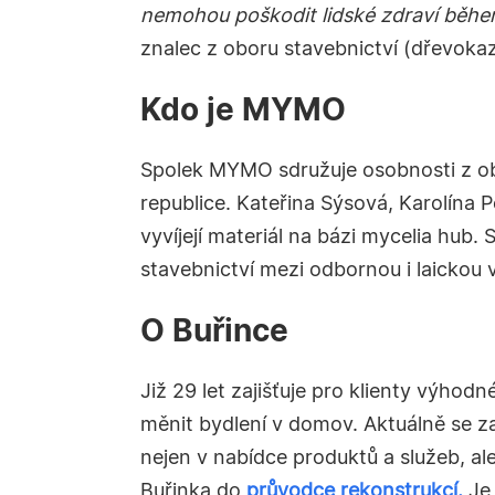
nemohou poškodit lidské zdraví během
znalec z oboru stavebnictví (dřevokaz
Kdo je MYMO
Spolek MYMO sdružuje osobnosti z obla
republice. Kateřina Sýsová, Karolína 
vyvíjejí materiál na bázi mycelia hub
stavebnictví mezi odbornou i laickou v
O Buřince
Již 29 let zajišťuje pro klienty výho
měnit bydlení v domov. Aktuálně se za
nejen v nabídce produktů a služeb, a
Buřinka do
průvodce rekonstrukcí.
Je 