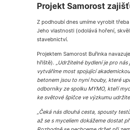
Projekt Samorost zajišť
Z podhoubí dnes umíme vyrobit třeba 
Jeho vlastnosti (odolává hoření, skvěl
stavebnictví.
Projektem Samorost Buřinka navazuje 
hřiště).
„Udržitelné bydlení je pro nás
vytváříme most spojující akademickou
betonem jsou to nyní houby, které upo
odborníky ze spolku MYMO, kteří myce
ke světové špičce ve výzkumu udržite
„Čeká nás dlouhá cesta, spousty test
až se s myceliem dokážeme dostat při
Rozhodně se nechceme držet při zemi