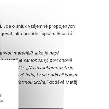
mi. Jde o shluk vzájemně propojených
govat jako přírodní lepidlo. Substrát
ivou materiálů, jako je např.
, současně je samonosný, povrchově
spolku MYMO
. „Na mycokompozitu je
 vystrčí své hyfy, ty se podívají kolem
který mu formou určíte,“
dodává
Matěj
í
eb