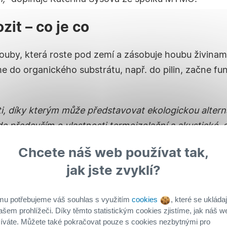
it – co je co
houby, která roste pod zemí a zásobuje houbu živina
e do organického substrátu, např. do pilin, začne fun
 díky kterým může představovat ekologickou alternat
de především o vlastnosti termoizolační a akustické
evotříska či polystyren,“
vysvětluje
Matěj Róth ze 
Chcete náš web používat tak,
te do nějaké formy, zůstává živý. Z jednotlivých částí
jak jste zvyklí?
mycelium tak opět sroste dohromady. Už ale ve tvaru, 
mu potřebujeme váš souhlas s využitím
cookies
, které se ukládaj
ašem prohlížeči. Díky těmto statistickým cookies zjistíme, jak náš w
íváte. Můžete také pokračovat pouze s cookies nezbytnými pro