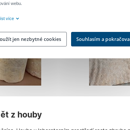
ování webu.
íst více
oužít jen nezbytné cookies
Souhlasím a pokračova
ět z houby