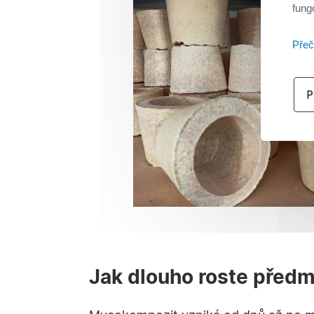
fung
Přeč
P
Jak dlouho roste předm