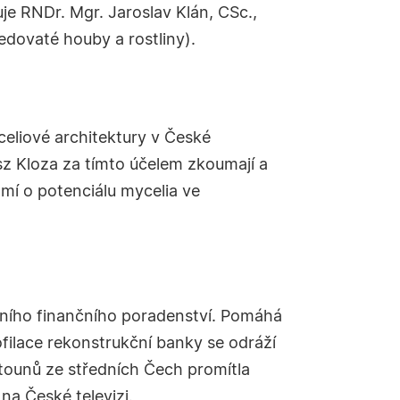
uje
RNDr. Mgr.
Jaroslav Klán, CSc.,
edovaté houby a rostliny).
celiové architektury v České
asz Kloza za tímto účelem zkoumají a
omí o potenciálu mycelia ve
exního finančního poradenství. Pomáhá
filace rekonstrukční banky se odráží
stounů ze středních Čech promítla
a České televizi.