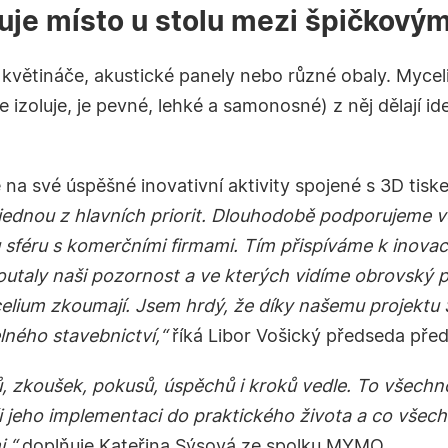
uje místo u stolu mezi špičkovým
květináče, akustické panely nebo různé obaly. Myceli
e izoluje, je pevné, lehké a samonosné) z něj dělají id
na své úspěšné inovativní aktivity spojené s 3D ti
 jednou z hlavních priorit. Dlouhodobě podporujeme v
 sféru s komerčními firmami. Tím přispíváme k inovac
utaly naši pozornost a ve kterých vidíme obrovský pot
lium zkoumají. Jsem hrdý, že díky našemu projektu S
lného stavebnictví,“
říká
Libor Vošický předseda pře
ů, zkoušek, pokusů, úspěchů i kroků vedle. To všechn
 jeho implementaci do praktického života a co všechn
,“
doplňuje
Kateřina Sýsová ze spolku MYMO
.