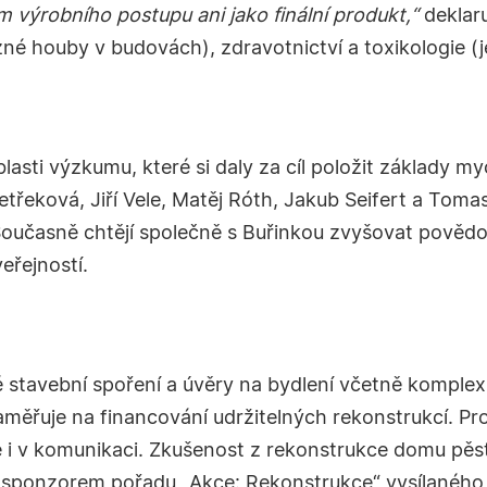
 výrobního postupu ani jako finální produkt,“
deklar
né houby v budovách), zdravotnictví a toxikologie (j
sti výzkumu, které si daly za cíl položit základy my
Petřeková, Jiří Vele, Matěj Róth, Jakub Seifert a Tom
. Současně chtějí společně s Buřinkou zvyšovat pověd
eřejností.
dné stavební spoření a úvěry na bydlení včetně kompl
měřuje na financování udržitelných rekonstrukcí. Pro
le i v komunikaci. Zkušenost z rekonstrukce domu pě
sponzorem pořadu „Akce: Rekonstrukce“ vysílaného n