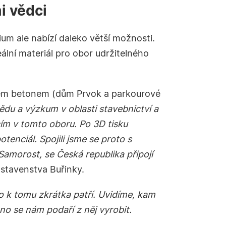
i vědci
um ale nabízí daleko větší možnosti.
eální materiál pro obor udržitelného
skem betonem (dům Prvok a parkourové
ědu a výzkum v oblasti stavebnictví a
ím v tomto oboru. Po 3D tisku
enciál. Spojili jsme se proto s
amorost, se Česká republika připojí
dstavenstva Buřinky.
o k tomu zkrátka patří. Uvidíme, kam
o se nám podaří z něj vyrobit.