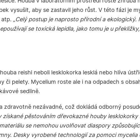
íce. Houba v laboratorním prostředí roste zhruba mě
ek vysušit, aby se zastavil jeho růst. V této fázi je
 atp.
„Celý postup je naprosto přírodní a ekologický.
používají se toxická lepidla, jako tomu je u překližky,
ouba reishi neboli lesklokorka lesklá nebo hlíva ús
iny či pelety. Mycelium roste ale i na odpadech s obs
kávové sedlině.
la zdravotně nezávadné, což dokládá odborný posud
y získané pěstováním dřevokazné houby lesklokorky l
 materiálu se nemohou uvolňovat diaspory způsobující p
omny. Desky vyrobené technologií za pomoci mycelia 