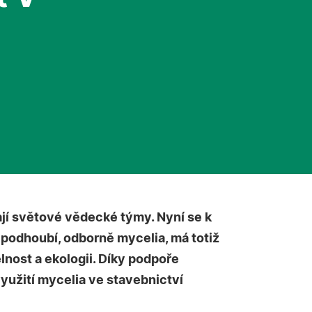
mají světové vědecké týmy. Nyní se k
podhoubí, odborně mycelia, má totiž
elnost a ekologii. Díky podpoře
yužití mycelia ve stavebnictví