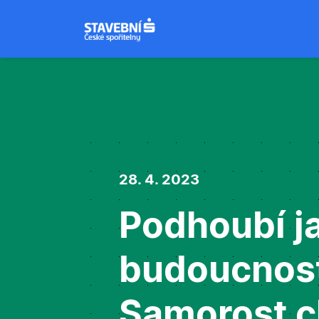
28. 4. 2023
Podhoubí ja
budoucnost
Samorost ch