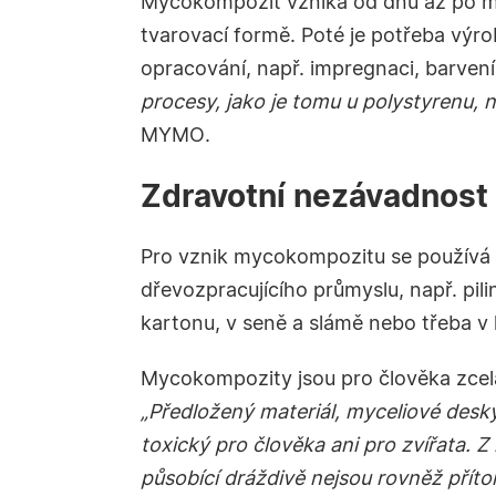
Mycokompozit vzniká od dnů až po měs
tvarovací formě. Poté je potřeba výrob
opracování, např. impregnaci, barvení
procesy, jako je tomu u polystyrenu, ne
MYMO
.
Zdravotní nezávadnost
Pro vznik mycokompozitu se používá h
dřevozpracujícího průmyslu, např. pil
kartonu, v seně a slámě nebo třeba v 
Mycokompozity jsou pro člověka zce
„Předložený materiál, myceliové desk
toxický pro člověka ani pro zvířata. Z
působící dráždivě nejsou rovněž přít