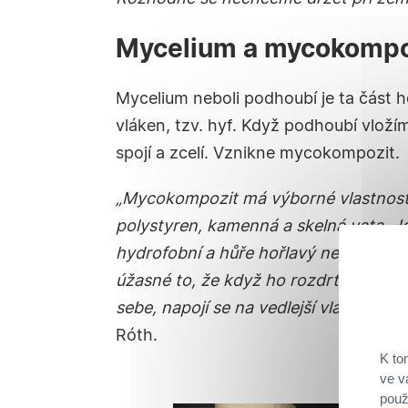
Mycelium a mycokompoz
Mycelium neboli podhoubí je ta část 
vláken, tzv. hyf. Když podhoubí vložím
spojí a zcelí. Vznikne mycokompozit.
„Mycokompozit má výborné vlastnosti,
polystyren, kamenná a skelná vata. J
hydrofobní a hůře hořlavý než třeba dř
úžasné to, že když ho rozdrtíte a vloží
sebe, napojí se na vedlejší vlákna a 
Róth
.
K to
ve v
použ