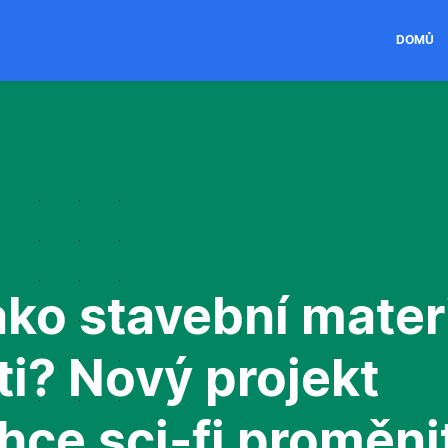
DOMŮ
ko stavební mater
i? Nový projekt
ce sci-fi proměni