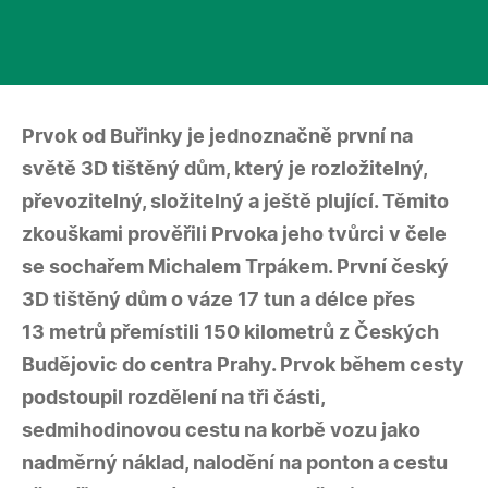
Prvok od Buřinky je jednoznačně první na
světě 3D tištěný dům, který je rozložitelný,
převozitelný, složitelný a ještě plující. Těmito
zkouškami prověřili Prvoka jeho tvůrci v čele
se sochařem Michalem Trpákem. První český
3D tištěný dům o váze 17 tun a délce přes
13 metrů přemístili 150 kilometrů z Českých
Budějovic do centra Prahy. Prvok během cesty
podstoupil rozdělení na tři části,
sedmihodinovou cestu na korbě vozu jako
nadměrný náklad, nalodění na ponton a cestu