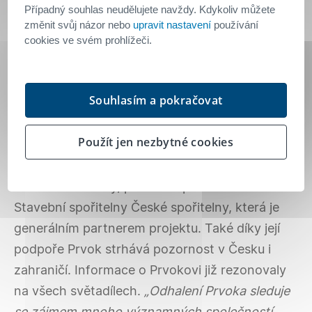
„obletěl“ svět
Případný souhlas neudělujete navždy. Kdykoliv můžete
změnit svůj názor nebo
upravit nastavení
používání
První tištěnou stavbu z betonu v Česku letos
cookies ve svém prohlížeči.
urychlila
Stavební spořitelna Buřinka
.
„Společně
se Scoolptem jsme se v experimentu rozhodli
Souhlasím a pokračovat
pokračovat i přes vrcholící pandemii koronaviru.
3D tisk totiž může dát odpověď na mnoho
Použít jen nezbytné cookies
výzev ve stavebnictví, obzvlášť po epidemii.
Nevídaný zájem o něj nás v tom jen utvrzuje,“
říká Libor Vošický, předseda představenstva
Stavební spořitelny České spořitelny, která je
generálním partnerem projektu. Také díky její
podpoře Prvok strhává pozornost v Česku i
zahraničí. Informace o Prvokovi již rezonovaly
na všech světadílech.
„Odhalení Prvoka sleduje
se zájmem mnoho významných společností,