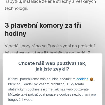
nábytku, instalace zelené střechy a veškerých
technologií.
3 plavební komory za tři
hodiny
V neděli brzy ráno se Prvok vydal na poslední
část přesunu, která již probíhala po vodě. Z
holešovického přístavu proplul za tři hodiny po
Chcete náš web používat tak,
Vltavě třemi plavebními komorami. Kolem 11
jak jste zvyklí?
hodiny zakotvil na Střeleckém ostrově. Tam
K tomu potřebujeme váš souhlas s využitím
cookies
,
bude návštěvám otevřen do konce srpna.
které se ukládají ve vašem prohlížeči. Díky těmto
statistickým cookies zjistíme, jak náš web používáte.
Můžete také pokračovat pouze s cookies nezbytnými pro
Experimentální dům Prvok
fungování webu.