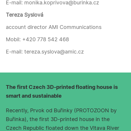
E-mail:
monika.koprivova@burinka.cz
Tereza Syslová
account director AMI Communications
Mobil:
+420 778 542 468
E-mail:
tereza.syslova@amic.cz
The first Czech 3D-printed floating house is
smart and sustainable
Recently, Prvok od Buřinky (PROTOZOON by
Buřinka), the first 3D-printed house in the
Czech Republic floated down the Vltava River