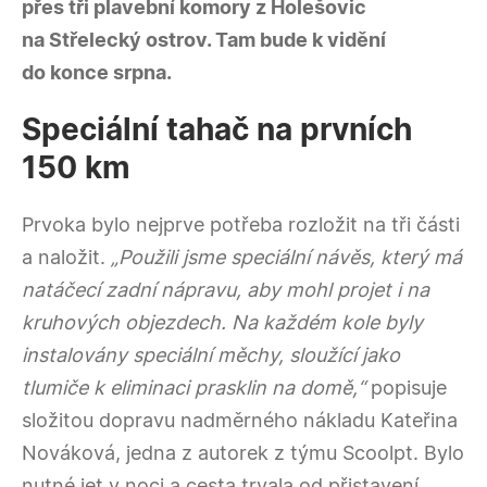
přes tři plavební komory z Holešovic
na Střelecký ostrov. Tam bude k vidění
do konce srpna.
Speciální tahač na prvních
150 km
Prvoka bylo nejprve potřeba rozložit na tři části
a naložit.
„Použili jsme speciální návěs, který má
natáčecí zadní nápravu, aby mohl projet i na
kruhových objezdech. Na každém kole byly
instalovány speciální měchy, sloužící jako
tlumiče k eliminaci prasklin na domě,“
popisuje
složitou dopravu nadměrného nákladu
Kateřina
Nováková, jedna z autorek z týmu Scoolpt
. Bylo
nutné jet v noci a cesta trvala od přistavení