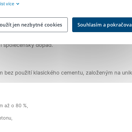
íst více
oužít jen nezbytné cookies
Souhlasím a pokračova
platformu Inovace od Buřinky, kterou jsme založili
ví a bydlení. Projekty jako Prvok nebo Samorost ukáz
ý i společenský dopad.
 bez použití klasického cementu, založeným na uni
ům až o 80 %,
etonu,