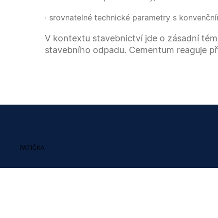
· srovnatelné technické parametry s konvenčn
V kontextu stavebnictví jde o zásadní té
stavebního odpadu. Cementum reaguje přím
PATIČKA