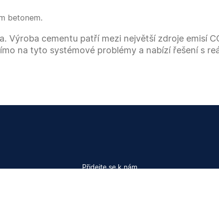
ím betonem.
ma. Výroba cementu patří mezi největší zdroje emisí 
o na tyto systémové problémy a nabízí řešení s reál
Přidejte se k nám