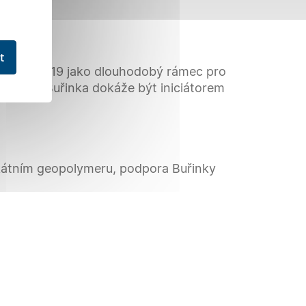
t
 v roce 2019 jako dlouhodobý rámec pro
aly, že Buřinka dokáže být iniciátorem
kátním geopolymeru, podpora Buřinky