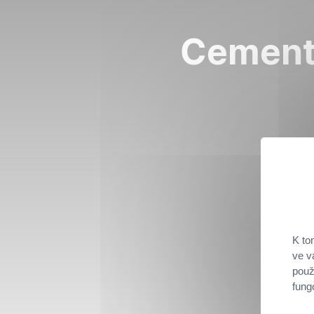
Cemen
K to
ve v
použ
fung