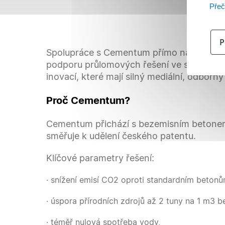
Přeč
P
Spolupráce s Cementum přímo navazuje na 
podporu průlomových řešení ve stavebnict
inovací, které mají silný mediální, odborn
Proč Cementum?
Cementum přichází s bezemisním betonem
směřuje k udělení českého patentu.
Klíčové parametry řešení:
· snížení emisí CO2 oproti standardním beton
· úspora přírodních zdrojů až 2 tuny na 1 m3 b
· téměř nulová spotřeba vody,