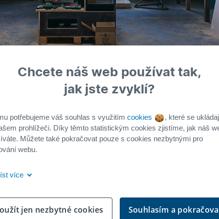
Chcete náš web používat tak,
jak jste zvyklí?
rukcí často končí jako odpad, přestože mohou dál slo
mu potřebujeme váš souhlas s využitím
cookies
, které se ukládaj
ašem prohlížeči. Díky těmto statistickým cookies zjistíme, jak náš w
hytil, roztřídil, připravil pro další využití a ověřil j
íváte. Můžete také pokračovat pouze s cookies nezbytnými pro
podpořila v rámci grantové výzvy.
ování webu.
 rozvíjí
Cirkulární centrum Hradec Králové
. V areálu
íst více
ravovaného REUSE HUBu Hradec Králové, jehož cílem j
rojektů, výzkumu, vzdělávání a spolupráce veřejného
oužít jen nezbytné cookies
Souhlasím a pokračova