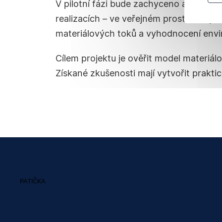
V pilotní fázi bude zachyceno a připrav
realizacích – ve veřejném prostoru a p
materiálových toků a vyhodnocení envi
Cílem projektu je ověřit model materiál
Získané zkušenosti mají vytvořit prakti
PATIČKA