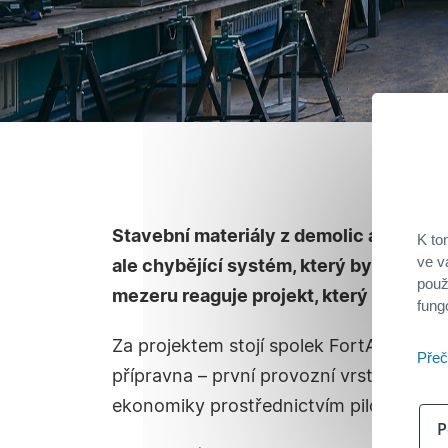
Stavební materiály z demolic a rekonst
K to
ve v
ale chybějící systém, který by je včas zac
použ
mezeru reaguje projekt, který Buřinka 
fung
Za projektem stojí spolek FortArt, který
Přeč
přípravna – první provozní vrstva přip
ekonomiky prostřednictvím pilotních p
P