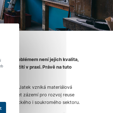
užit. Problémem není jejich kvalita,
í
eb
ejich použití v praxi. Právě na tuto
 bývalých Jatek vzniká materiálová
e vytvářet zázemí pro rozvoj reuse
, akademického i soukromého sektoru.
t