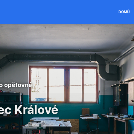
DOMŮ
ro opětovné
c Králové