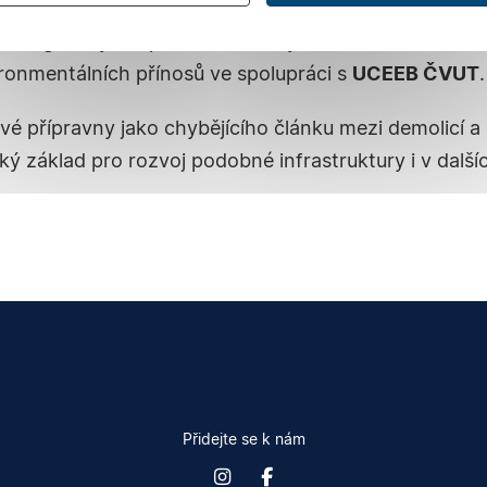
eno přibližně
12 tun stavebních materiálů
. Část z ni
ři energetických úpravách budovy Cirkulárního centra
ronmentálních přínosů ve spolupráci s
UCEEB ČVUT
.
ové přípravny jako chybějícího článku mezi demolicí 
cký základ pro rozvoj podobné infrastruktury i v dalš
Přidejte se k nám