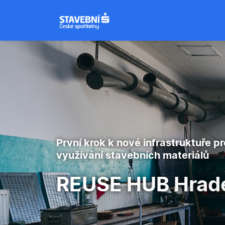
První krok k nové infrastruktuře p
využívání stavebních materiálů
REUSE HUB Hrade