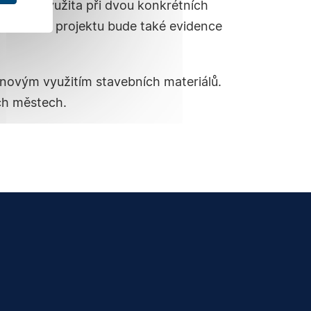
ch bude využita při dvou konkrétních
. Součástí projektu bude také evidence
a novým využitím stavebních materiálů.
ích městech.