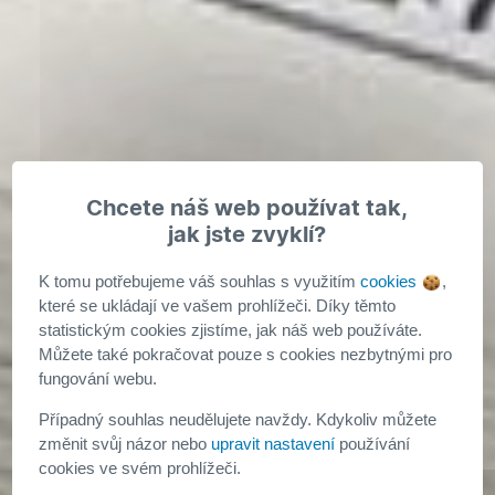
Chcete náš web používat tak,
jak jste zvyklí?
K tomu potřebujeme váš souhlas s využitím
cookies
,
které se ukládají ve vašem prohlížeči. Díky těmto
statistickým cookies zjistíme, jak náš web používáte.
Můžete také pokračovat pouze s cookies nezbytnými pro
Stavební techniky,
fungování webu.
Případný souhlas neudělujete navždy. Kdykoliv můžete
vzestup 3D tištěných
změnit svůj názor nebo
upravit nastavení
používání
cookies ve svém prohlížeči.
domů