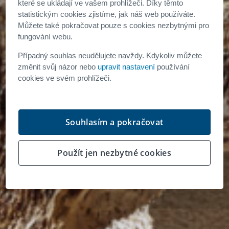
které se ukládají ve vašem prohlížeči. Díky těmto
statistickým cookies zjistíme, jak náš web používáte.
Můžete také pokračovat pouze s cookies nezbytnými pro
fungování webu.
Zveme vás na výstavu
Případný souhlas neudělujete navždy. Kdykoliv můžete
změnit svůj názor nebo
upravit nastavení
používání
interiéru budoucnosti!
cookies ve svém prohlížeči.
Souhlasím a pokračovat
Použít jen nezbytné cookies