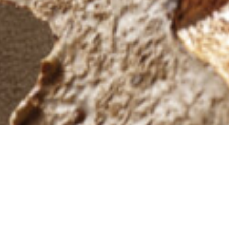
Pojďte se ponořit do unikátního
světa mycelia na zážitkové
výstavě projektu Samorost
v rámci Designbloku.