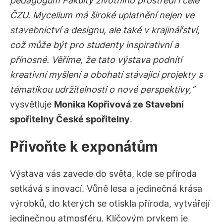
pedagogům Fakulty životního prostředí i celé
ČZU. Mycelium má široké uplatnění nejen ve
stavebnictví a designu, ale také v krajinářství,
což může být pro studenty inspirativní a
přínosné. Věříme, že tato výstava podnítí
kreativní myšlení a obohatí stávající projekty s
tématikou udržitelnosti o nové perspektivy,“
vysvětluje
Monika Kopřivová ze Stavební
spořitelny České spořitelny
.
Přivoňte k exponátům
Výstava vás zavede do světa, kde se příroda
setkává s inovací. Vůně lesa a jedinečná krása
výrobků, do kterých se otiskla příroda, vytvářejí
jedinečnou atmosféru. Klíčovým prvkem je