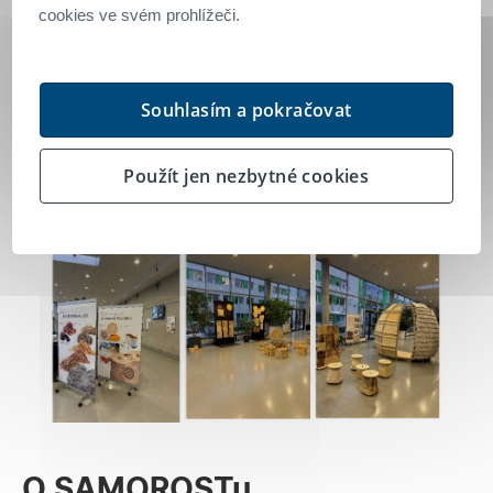
cookies ve svém prohlížeči.
může stát budoucími uživateli tohoto
inovativního materiálu.
Souhlasím a pokračovat
Použít jen nezbytné cookies
O SAMOROSTu