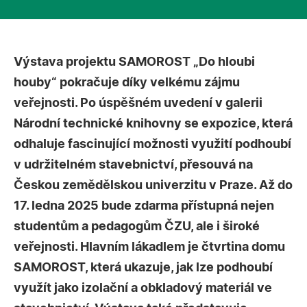
Výstava projektu SAMOROST „Do hloubi
houby“ pokračuje díky velkému zájmu
veřejnosti. Po úspěšném uvedení v galerii
Národní technické knihovny se expozice, která
odhaluje fascinující možnosti využití podhoubí
v udržitelném stavebnictví, přesouvá na
Českou zemědělskou univerzitu v Praze. Až do
17. ledna 2025 bude zdarma přístupná nejen
studentům a pedagogům ČZU, ale i široké
veřejnosti. Hlavním lákadlem je čtvrtina domu
SAMOROST, která ukazuje, jak lze podhoubí
využít jako izolační a obkladový materiál ve