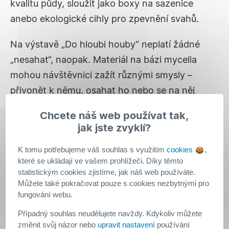
kvalitu půdy, sloužit jako boxy na sazenice
anebo ekologické cihly pro zpevnění svahů.
Na výstavě „Do hloubi houby“ neplatí žádné
„nesahat“, naopak. Materiál na bázi mycelia
mohou návštěvnici zažít různými smysly –
přivonět k němu, osahat ho nebo se na něj
posadit.
Chcete náš web používat tak,
jak jste zvyklí?
Inspirace pro výrobce
K tomu potřebujeme váš souhlas s využitím
cookies
,
které se ukládají ve vašem prohlížeči. Díky těmto
Výstava a celý projekt
SAMOROST
mají za cíl
statistickým cookies zjistíme, jak náš web používáte.
inspirovat a přesvědčit výrobce z oblasti
Můžete také pokračovat pouze s cookies nezbytnými pro
stavitelství, aby mykokompozitní materiál
fungování webu.
začlenili do průmyslové výroby. Klíčem k tomu
Případný souhlas neudělujete navždy. Kdykoliv můžete
je získání důvěry široké veřejnosti, která se
změnit svůj názor nebo
upravit nastavení
používání